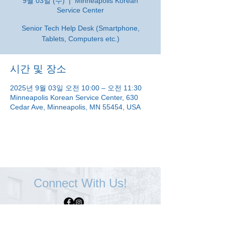
9월 03일 (수)
  |  
Minneapolis Korean
Service Center
Senior Tech Help Desk (Smartphone,
Tablets, Computers etc.)
시간 및 장소
2025년 9월 03일 오전 10:00 – 오전 11:30
Minneapolis Korean Service Center, 630
Cedar Ave, Minneapolis, MN 55454, USA
Connect With Us!
Minneapolis