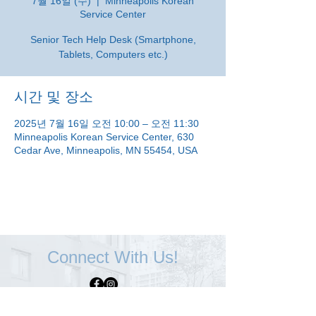
7월 16일 (수)
  |  
Minneapolis Korean
Service Center
Senior Tech Help Desk (Smartphone,
Tablets, Computers etc.)
시간 및 장소
2025년 7월 16일 오전 10:00 – 오전 11:30
Minneapolis Korean Service Center, 630
Cedar Ave, Minneapolis, MN 55454, USA
Connect With Us!
Minneapolis