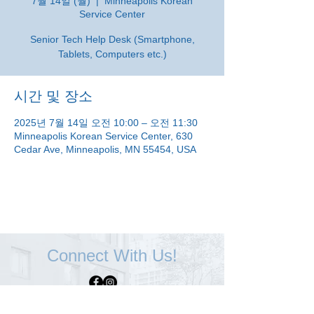
7월 14일 (월)
  |  
Minneapolis Korean
Service Center
Senior Tech Help Desk (Smartphone,
Tablets, Computers etc.)
시간 및 장소
2025년 7월 14일 오전 10:00 – 오전 11:30
Minneapolis Korean Service Center, 630
Cedar Ave, Minneapolis, MN 55454, USA
Connect With Us!
Minneapolis