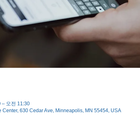
 – 오전 11:30
e Center, 630 Cedar Ave, Minneapolis, MN 55454, USA