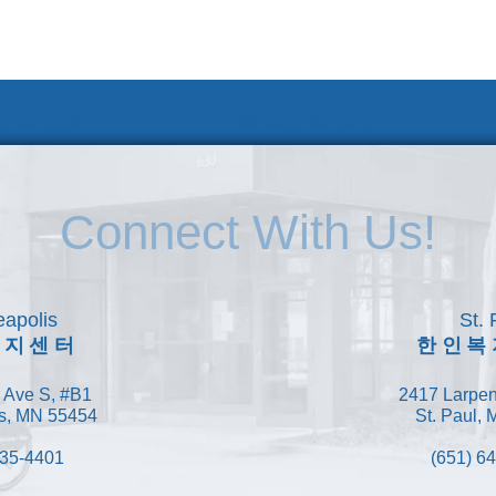
 및 신청
웹 접근성 안내
Connect With Us!
apolis
St. 
복지센터
한인복
 Ave S, #B1
2417 Larpen
s, MN 55454
St. Paul,
335-4401
(651) 6