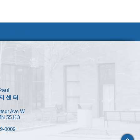
채용 안내
Paul
지센터
teur Ave W
 MN 55113
49-0009