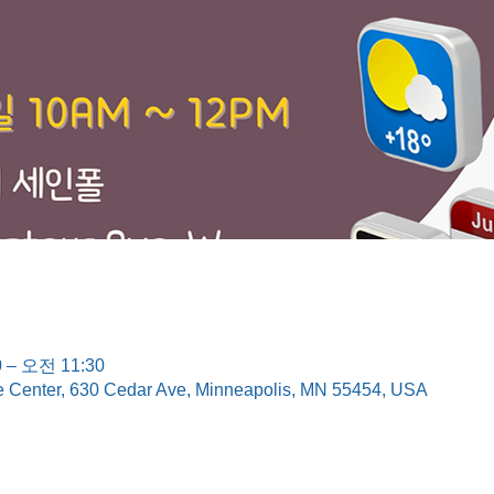
 – 오전 11:30
e Center, 630 Cedar Ave, Minneapolis, MN 55454, USA