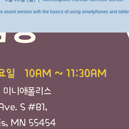
e assist seniors with the basics of using smartphones and tablet