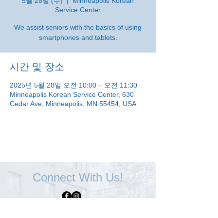
5월 28일 (수)
  |  
Minneapolis Korean
Service Center
We assist seniors with the basics of using
smartphones and tablets.
시간 및 장소
2025년 5월 28일 오전 10:00 – 오전 11:30
Minneapolis Korean Service Center, 630
Cedar Ave, Minneapolis, MN 55454, USA
Connect With Us!
Minneapolis