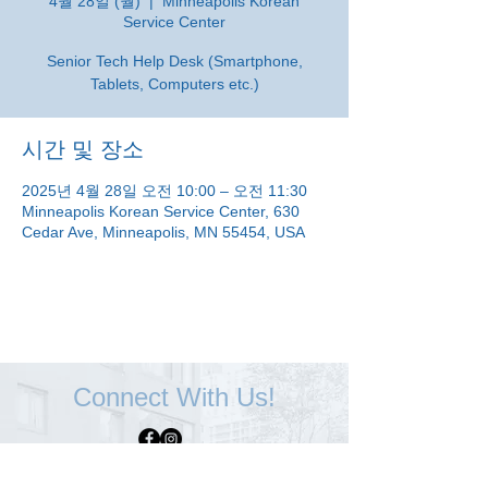
4월 28일 (월)
  |  
Minneapolis Korean
Service Center
Senior Tech Help Desk (Smartphone,
Tablets, Computers etc.)
시간 및 장소
2025년 4월 28일 오전 10:00 – 오전 11:30
Minneapolis Korean Service Center, 630
Cedar Ave, Minneapolis, MN 55454, USA
Connect With Us!
Minneapolis