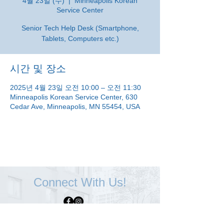
4월 23일 (수)
  |  
Minneapolis Korean
Service Center
Senior Tech Help Desk (Smartphone,
Tablets, Computers etc.)
시간 및 장소
2025년 4월 23일 오전 10:00 – 오전 11:30
Minneapolis Korean Service Center, 630
Cedar Ave, Minneapolis, MN 55454, USA
Connect With Us!
Minneapolis