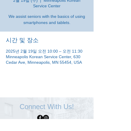
2월 19일 (수)
  |  
Minneapolis Korean
Service Center
We assist seniors with the basics of using
smartphones and tablets.
시간 및 장소
2025년 2월 19일 오전 10:00 – 오전 11:30
Minneapolis Korean Service Center, 630
Cedar Ave, Minneapolis, MN 55454, USA
Connect With Us!
Minneapolis