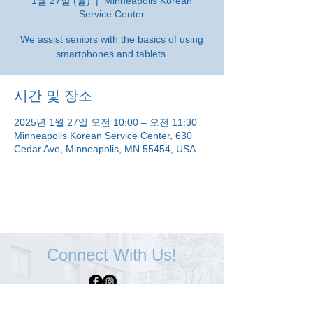
1월 27일 (월)
  |  
Minneapolis Korean
Service Center
We assist seniors with the basics of using
smartphones and tablets.
시간 및 장소
2025년 1월 27일 오전 10:00 – 오전 11:30
Minneapolis Korean Service Center, 630
Cedar Ave, Minneapolis, MN 55454, USA
Connect With Us!
Minneapolis