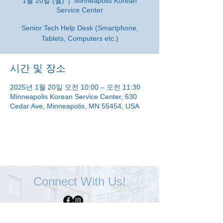
1월 20일 (월)
  |  
Minneapolis Korean
Service Center
Senior Tech Help Desk (Smartphone,
Tablets, Computers etc.)
시간 및 장소
2025년 1월 20일 오전 10:00 – 오전 11:30
Minneapolis Korean Service Center, 630
Cedar Ave, Minneapolis, MN 55454, USA
Connect With Us!
Minneapolis