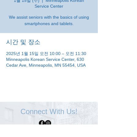
1월 15일 (수)
  |  
Minneapolis Korean
Service Center
We assist seniors with the basics of using
smartphones and tablets.
시간 및 장소
2025년 1월 15일 오전 10:00 – 오전 11:30
Minneapolis Korean Service Center, 630
Cedar Ave, Minneapolis, MN 55454, USA
Connect With Us!
Minneapolis