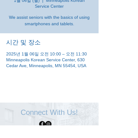
1월 06일 (월)
  |  
Minneapolis Korean
Service Center
We assist seniors with the basics of using
smartphones and tablets.
시간 및 장소
2025년 1월 06일 오전 10:00 – 오전 11:30
Minneapolis Korean Service Center, 630
Cedar Ave, Minneapolis, MN 55454, USA
Connect With Us!
Minneapolis