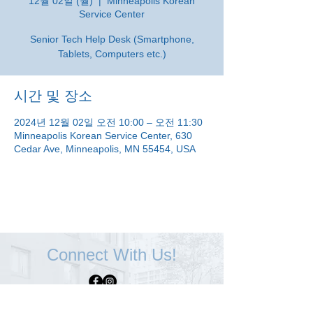
12월 02일 (월)
  |  
Minneapolis Korean
Service Center
Senior Tech Help Desk (Smartphone,
Tablets, Computers etc.)
시간 및 장소
2024년 12월 02일 오전 10:00 – 오전 11:30
Minneapolis Korean Service Center, 630
Cedar Ave, Minneapolis, MN 55454, USA
Connect With Us!
Minneapolis