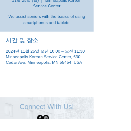
11월 25일 (월)
  |  
Minneapolis Korean
Service Center
We assist seniors with the basics of using
smartphones and tablets.
시간 및 장소
2024년 11월 25일 오전 10:00 – 오전 11:30
Minneapolis Korean Service Center, 630
Cedar Ave, Minneapolis, MN 55454, USA
Connect With Us!
Minneapolis