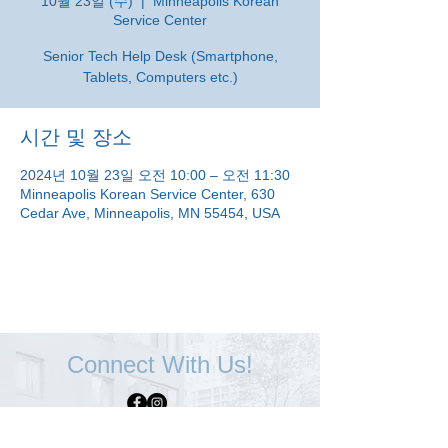
10월 23일 (수)
  |  
Minneapolis Korean
Service Center
Senior Tech Help Desk (Smartphone,
Tablets, Computers etc.)
시간 및 장소
2024년 10월 23일 오전 10:00 – 오전 11:30
Minneapolis Korean Service Center, 630
Cedar Ave, Minneapolis, MN 55454, USA
Connect With Us!
Minneapolis