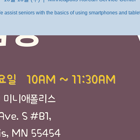
e assist seniors with the basics of using smartphones and tablet