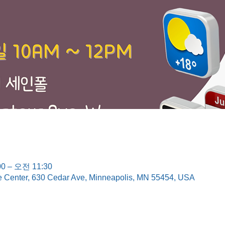
0 – 오전 11:30
e Center, 630 Cedar Ave, Minneapolis, MN 55454, USA