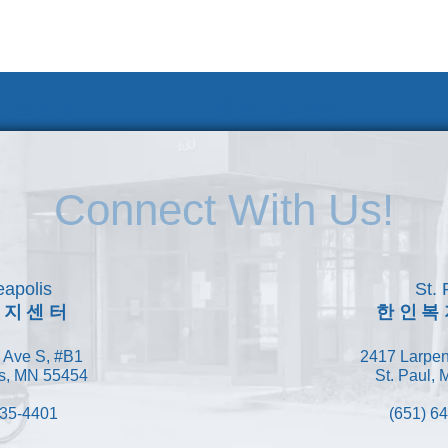
 및 신청
웹 접근성 안내
Connect With Us!
apolis
St. 
복지센터
한인복
 Ave S, #B1
2417 Larpen
s, MN 55454
St. Paul,
335-4401
(651) 6