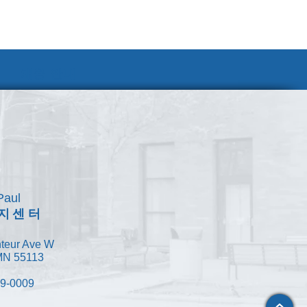
채용 안내
Paul
지센터
teur Ave W
 MN 55113
49-0009