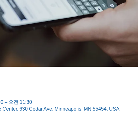
0 – 오전 11:30
e Center, 630 Cedar Ave, Minneapolis, MN 55454, USA