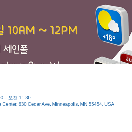
0 – 오전 11:30
e Center, 630 Cedar Ave, Minneapolis, MN 55454, USA