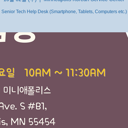
Senior Tech Help Desk (Smartphone, Tablets, Computers etc.)