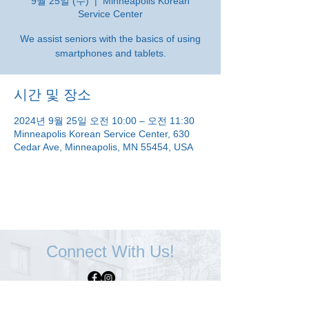
9월 25일 (수)
  |  
Minneapolis Korean
Service Center
We assist seniors with the basics of using
smartphones and tablets.
시간 및 장소
2024년 9월 25일 오전 10:00 – 오전 11:30
Minneapolis Korean Service Center, 630
Cedar Ave, Minneapolis, MN 55454, USA
Connect With Us!
Minneapolis