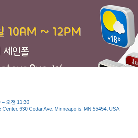
 – 오전 11:30
e Center, 630 Cedar Ave, Minneapolis, MN 55454, USA