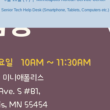
Senior Tech Help Desk (Smartphone, Tablets, Computers etc.)