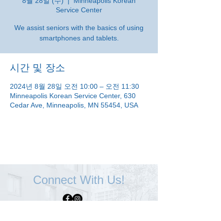
8월 28일 (수)
  |  
Minneapolis Korean
Service Center
We assist seniors with the basics of using
smartphones and tablets.
시간 및 장소
2024년 8월 28일 오전 10:00 – 오전 11:30
Minneapolis Korean Service Center, 630
Cedar Ave, Minneapolis, MN 55454, USA
Connect With Us!
Minneapolis