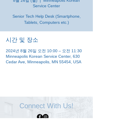
8월 26일 (월)
  |  
Minneapolis Korean
Service Center
Senior Tech Help Desk (Smartphone,
Tablets, Computers etc.)
시간 및 장소
2024년 8월 26일 오전 10:00 – 오전 11:30
Minneapolis Korean Service Center, 630
Cedar Ave, Minneapolis, MN 55454, USA
Connect With Us!
Minneapolis