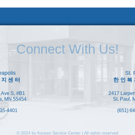
 및 신청
웹 접근성 안내
Connect With Us!
apolis
St. 
복지센터
한인복
 Ave S, #B1
2417 Larpen
s, MN 55454
St. Paul,
335-4401
(651) 6
© 2024 by Korean Service Center | All rights reserved