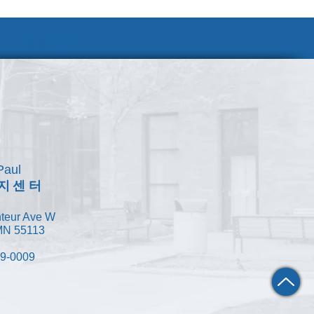
채용 안내
Paul
지센터
teur Ave W
 MN 55113
49-0009