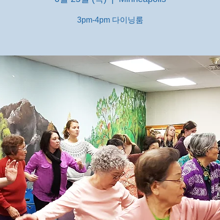
3pm-4pm 다이닝룸