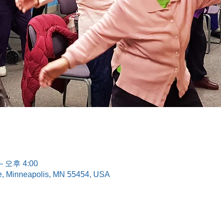
– 오후 4:00
e, Minneapolis, MN 55454, USA