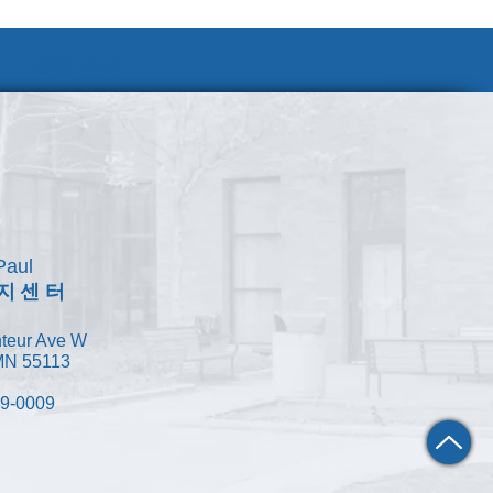
채용 안내
Paul
지센터
teur Ave W
 MN 55113
49-0009