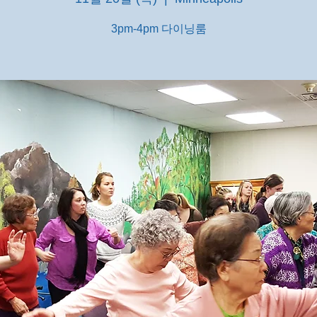
3pm-4pm 다이닝룸