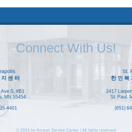
 및 신청
웹 접근성 안내
Connect With Us!
apolis
St. 
복지센터
한인복
 Ave S, #B1
2417 Larpen
s, MN 55454
St. Paul,
335-4401
(651) 6
© 2024 by Korean Service Center | All rights reserved