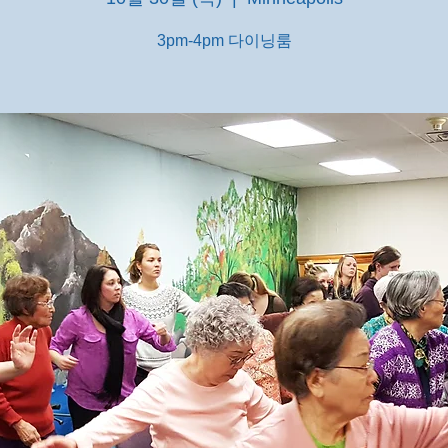
3pm-4pm 다이닝룸