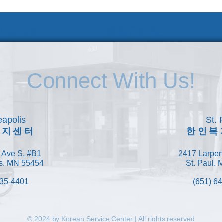
 및 신청
웹 접근성 안내
Connect With Us!
apolis
St. 
복지센터
한인복
 Ave S, #B1
2417 Larpen
s, MN 55454
St. Paul,
335-4401
(651) 6
© 2024 by Korean Service Center | All rights reserved