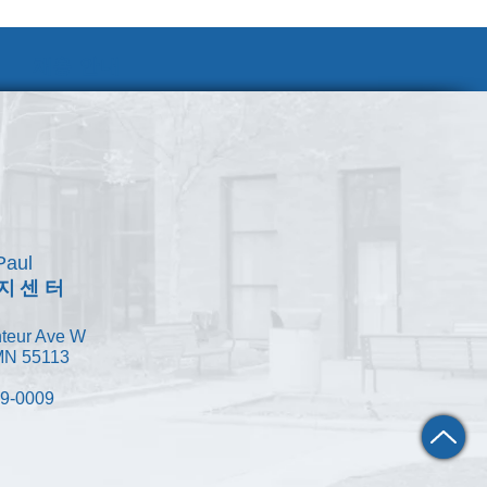
채용 안내
Paul
지센터
teur Ave W
 MN 55113
49-0009