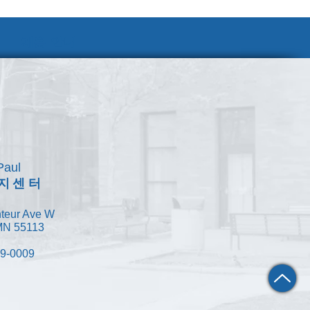
채용 안내
Paul
지센터
teur Ave W
 MN 55113
49-0009