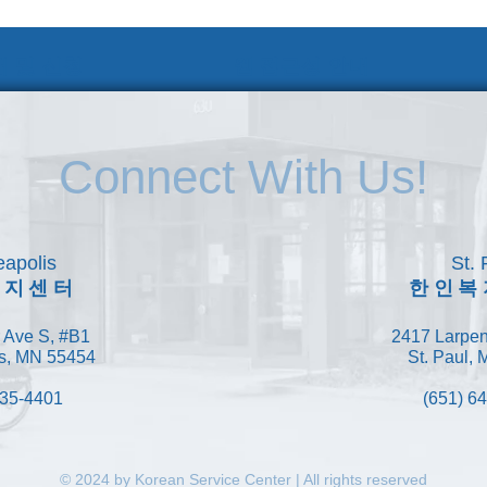
 및 신청
웹 접근성 안내
Connect With Us!
apolis
St. 
복지센터
한인복
 Ave S, #B1
2417 Larpen
s, MN 55454
St. Paul,
335-4401
(651) 6
© 2024 by Korean Service Center | All rights reserved