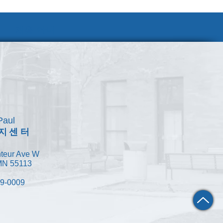
채용 안내
Paul
지센터
teur Ave W
 MN 55113
49-0009