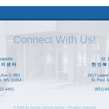
 및 신청
웹 접근성 안내
Connect With Us!
apolis
St. 
복지센터
한인복
 Ave S, #B1
2417 Larpen
s, MN 55454
St. Paul,
335-4401
(651) 6
© 2024 by Korean Service Center | All rights reserved