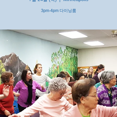
3pm-4pm 다이닝룸