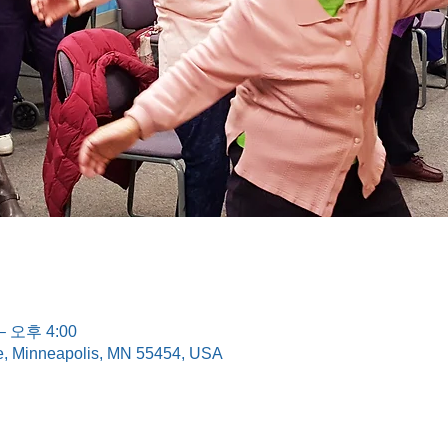
– 오후 4:00
e, Minneapolis, MN 55454, USA