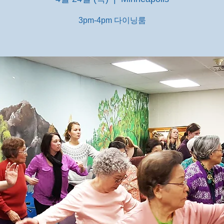
3pm-4pm 다이닝룸