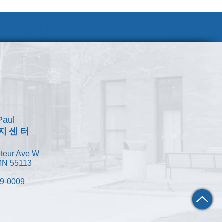
채용 안내
Paul
지센터
teur Ave W
 MN 55113
49-0009