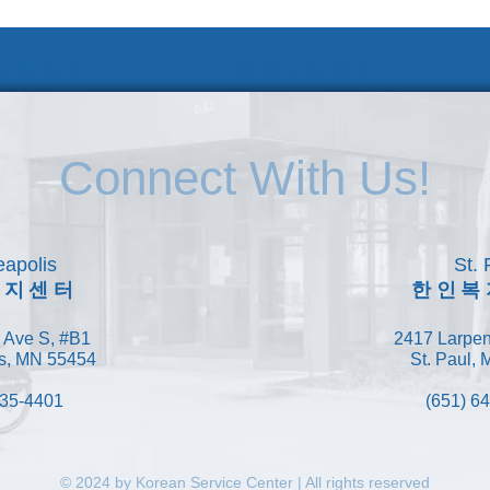
 및 신청
웹 접근성 안내
Connect With Us!
apolis
St. 
복지센터
한인복
 Ave S, #B1
2417 Larpen
s, MN 55454
St. Paul,
335-4401
(651) 6
© 2024 by Korean Service Center | All rights reserved