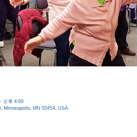
– 오후 4:00
e, Minneapolis, MN 55454, USA