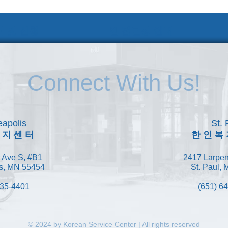
 및 신청
웹 접근성 안내
Connect With Us!
apolis
St. 
복지센터
한인복
 Ave S, #B1
2417 Larpen
s, MN 55454
St. Paul,
335-4401
(651) 6
© 2024 by Korean Service Center | All rights reserved