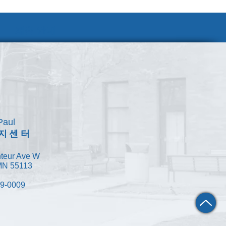
채용 안내
Paul
지센터
teur Ave W
 MN 55113
49-0009