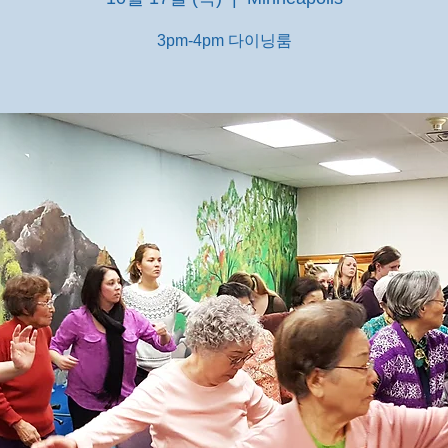
3pm-4pm 다이닝룸