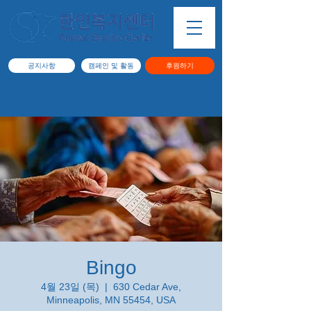
공지사항
캠페인 및 활동
후원하기
Bingo
4월 23일 (목)
  |  
630 Cedar Ave,
Minneapolis, MN 55454, USA