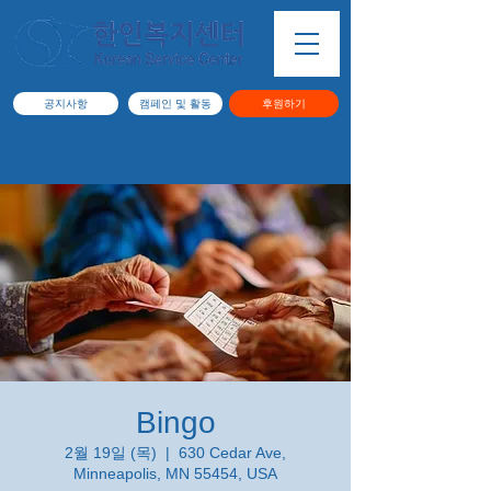
공지사항
캠페인 및 활동
후원하기
Bingo
2월 19일 (목)
  |  
630 Cedar Ave,
Minneapolis, MN 55454, USA