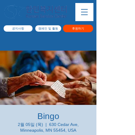
공지사항
캠페인 및 활동
후원하기
Bingo
2월 05일 (목)
  |  
630 Cedar Ave,
Minneapolis, MN 55454, USA