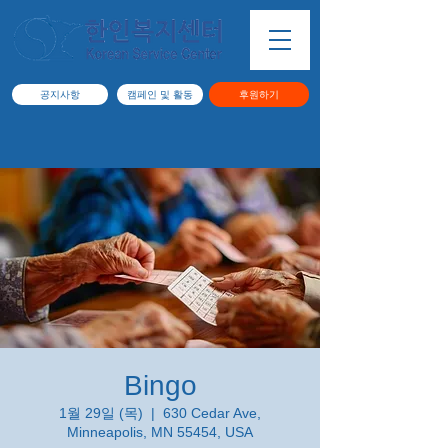
공지사항
캠페인 및 활동
후원하기
Bingo
1월 29일 (목)
  |  
630 Cedar Ave,
Minneapolis, MN 55454, USA