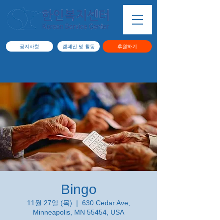
공지사항
캠페인 및 활동
후원하기
Bingo
11월 27일 (목)
  |  
630 Cedar Ave,
Minneapolis, MN 55454, USA