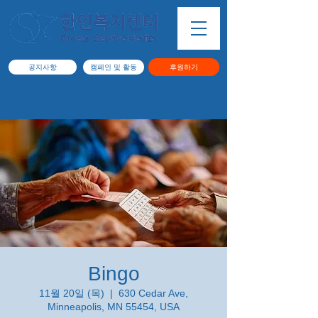
공지사항
캠페인 및 활동
후원하기
Bingo
11월 20일 (목)
  |  
630 Cedar Ave,
Minneapolis, MN 55454, USA