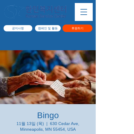
공지사항
캠페인 및 활동
후원하기
Bingo
11월 13일 (목)
  |  
630 Cedar Ave,
Minneapolis, MN 55454, USA