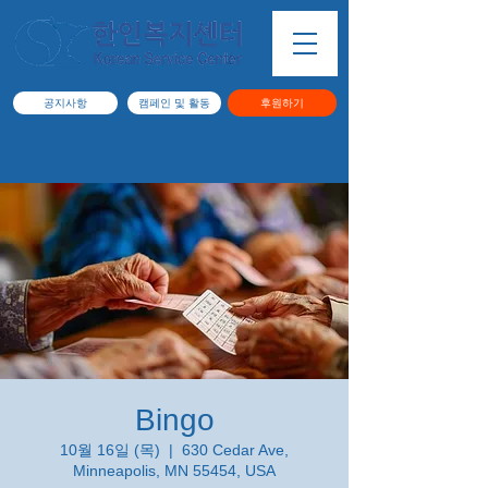
공지사항
캠페인 및 활동
후원하기
Bingo
10월 16일 (목)
  |  
630 Cedar Ave,
Minneapolis, MN 55454, USA