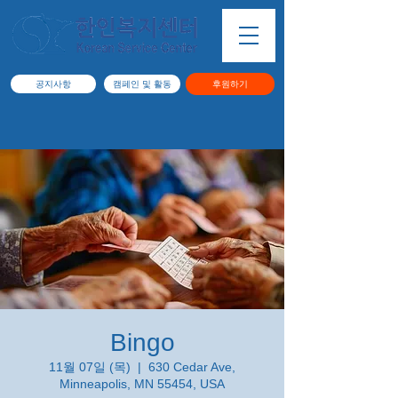
공지사항
캠페인 및 활동
후원하기
Bingo
11월 07일 (목)
  |  
630 Cedar Ave,
Minneapolis, MN 55454, USA