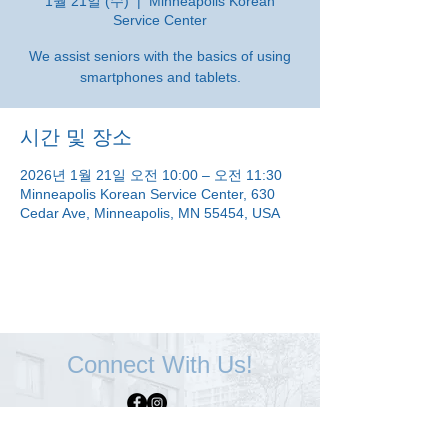
1월 21일 (수)
  |  
Minneapolis Korean
Service Center
We assist seniors with the basics of using
smartphones and tablets.
시간 및 장소
2026년 1월 21일 오전 10:00 – 오전 11:30
Minneapolis Korean Service Center, 630
Cedar Ave, Minneapolis, MN 55454, USA
Connect With Us!
Minneapolis